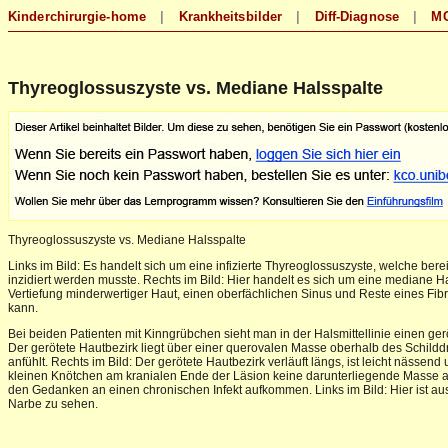
Thyreoglossuszyste vs. Mediane Halsspalte
Thyreoglossuszyste vs. Mediane Halsspalte
Links im Bild: Es handelt sich um eine infizierte Thyreoglossuszyste, welche be
inzidiert werden musste. Rechts im Bild: Hier handelt es sich um eine mediane 
Vertiefung minderwertiger Haut, einen oberfächlichen Sinus und Reste eines F
kann.
Bei beiden Patienten mit Kinngrübchen sieht man in der Halsmittellinie einen gerö
Der gerötete Hautbezirk liegt über einer querovalen Masse oberhalb des Schilddr
anfühlt. Rechts im Bild: Der gerötete Hautbezirk verläuft längs, ist leicht nässe
kleinen Knötchen am kranialen Ende der Läsion keine darunterliegende Masse a
den Gedanken an einen chronischen Infekt aufkommen. Links im Bild: Hier ist 
Narbe zu sehen.