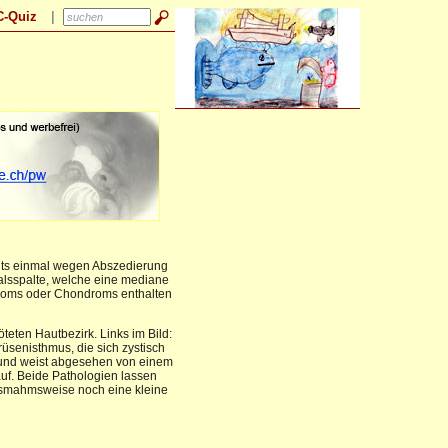
reits einmal wegen Abszedierung
Halsspalte, welche eine mediane
ibroms oder Chondroms enthalten
teten Hautbezirk. Links im Bild:
üsenisthmus, die sich zystisch
nd und weist abgesehen von einem
uf. Beide Pathologien lassen
ausmahmsweise noch eine kleine