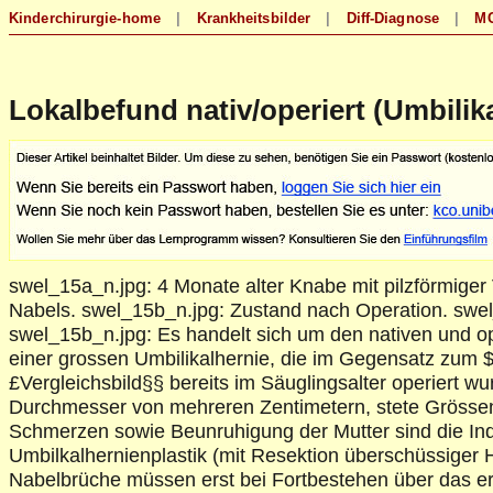
Lokalbefund nativ/operiert (Umbilik
swel_15a_n.jpg: 4 Monate alter Knabe mit pilzförmige
Nabels. swel_15b_n.jpg: Zustand nach Operation. swel
swel_15b_n.jpg: Es handelt sich um den nativen und o
einer grossen Umbilikalhernie, die im Gegensatz zum
£Vergleichsbild§§
bereits im Säuglingsalter operiert wu
Durchmesser von mehreren Zentimetern, stete Gröss
Schmerzen sowie Beunruhigung der Mutter sind die Ind
Umbilkalhernienplastik (mit Resektion überschüssiger H
Nabelbrüche müssen erst bei Fortbestehen über das er