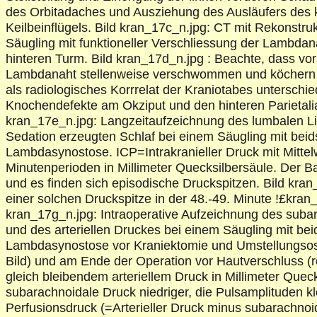
des Orbitadaches und Ausziehung des Ausläufers des 
Keilbeinflügels. Bild kran_17c_n.jpg: CT mit Rekonstru
Säugling mit funktioneller Verschliessung der Lambda
hinteren Turm. Bild kran_17d_n.jpg : Beachte, dass vor
Lambdanaht stellenweise verschwommen und köchern ü
als radiologisches Korrrelat der Kraniotabes unterschie
Knochendefekte am Okziput und den hinteren Parietalia
kran_17e_n.jpg: Langzeitaufzeichnung des lumbalen L
Sedation erzeugten Schlaf bei einem Säugling mit beids
Lambdasynostose. ICP=Intrakranieller Druck mit Mittel
Minutenperioden in Millimeter Quecksilbersäule. Der Ba
und es finden sich episodische Druckspitzen. Bild kran_
einer solchen Druckspitze in der 48.-49. Minute !£kran_
kran_17g_n.jpg: Intraoperative Aufzeichnung des suba
und des arteriellen Druckes bei einem Säugling mit beid
Lambdasynostose vor Kraniektomie und Umstellungsost
Bild) und am Ende der Operation vor Hautverschluss (re
gleich bleibendem arteriellem Druck in Millimeter Queck
subarachnoidale Druck niedriger, die Pulsamplituden kl
Perfusionsdruck (=Arterieller Druck minus subarachnoi