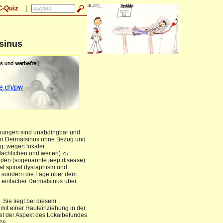
sinus
uchungen sind unabdingbar und
alen Dermalsinus ohne Bezug und
ig; wegen lokaler
flächlichen und weiten) zu
rden (sogenannte jeep disease),
al spinal dysraphism und
 sondern die Lage über dem
 einfacher Dermalsinus über
. Sie liegt bei diesem
mit einer Hauteinziehung in der
ist der Aspekt des Lokalbefundes
ze.