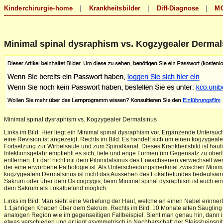
Minimal spinal dysraphism vs. Kogzygealer Dermal
Minimal spinal dysraphism vs. Kogzygealer Dermalsinus
Links im Bild: Hier liegt ein Minimal spinal dysraphism vor. Ergänzende Unters
eine Revision ist angezeigt. Rechts im Bild: Es handelt sich um einen kogzyge
Fortsetzung zur Wirbelsäule und zum Spinalkanal. Dieses Krankheitsbild ist häuf
Infektionsgefahr empfiehlt es sich, tiefe und enge Formen (im Gegensatz zu ober
entfernen. Er darf nicht mit dem Pilonidalsinus des Erwachsenen verwechselt we
der eine erworbene Pathologie ist. Als Unterscheidungsmerkmal zwischen Minim
kogzygealem Dermalsinus ist nicht das Aussehen des Lokalbefundes bedeutsam
Sakrum oder über dem Os cogcygis; beim Minimal spinal dysraphism ist auch ein
dem Sakrum als Lokalbefund möglich.
Links im Bild: Man sieht eine Vertiefung der Haut, welche an einen Nabel erinnert
1.1jährigen Knaben über dem Sakrum. Rechts im Bild: 10 Monate alten Säugling 
analogen Region wie im gegenseitigen Fallbeispiel. Sieht man genau hin, dann 
etwas verschieden und er liegt asymmetrisch in Nachbarschaft der Steissbeinspit